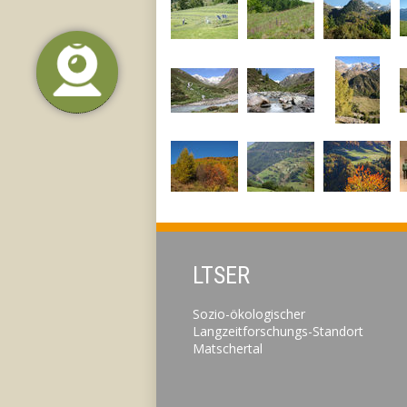
LTSER
Sozio-ökologischer
Langzeitforschungs-Standort
Matschertal