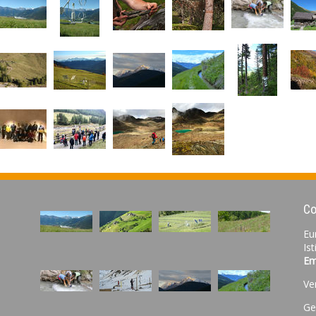
Co
Eu
Is
Em
Ve
Ge