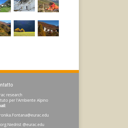
ntatto
rac research
tituto per l'Ambiente Alpino
ail:
ronika.Fontana@eurac.edu
org.Niedrist
@eurac.edu