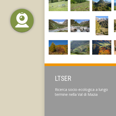
LTSER
Ricerca socio-ecologica a lungo
termine nella Val di Mazia