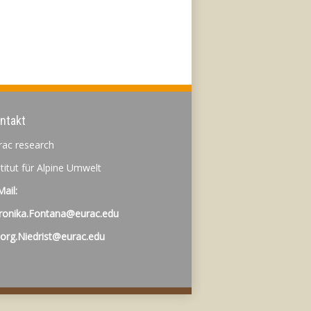
ntakt
rac research
stitut für Alpine Umwelt
Mail:
ronika.Fontana@eurac.edu
org.Niedrist@eurac.edu