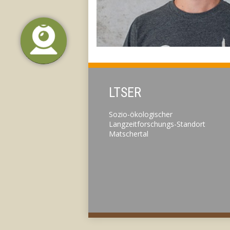
LTSER
Sozio-ökologischer
Langzeitforschungs-Standort
Matschertal